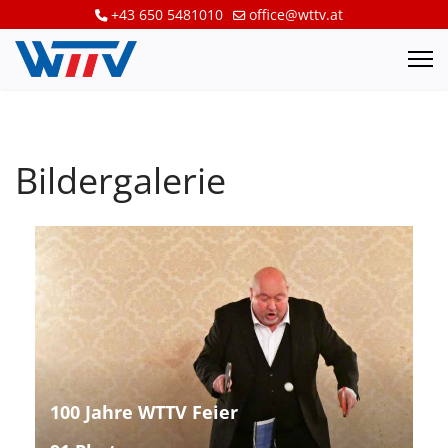
+43 650 5481010
office@wttv.at
Bildergalerie
100 Jahre WTTV Feier