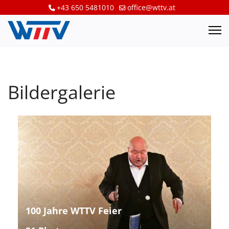
+43 650 5481010
office@wttv.at
Bildergalerie
100 Jahre WTTV Feier