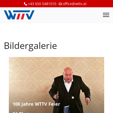
+43 650 5481010
office@wttv.at
Bildergalerie
100 Jahre WTTV Feier