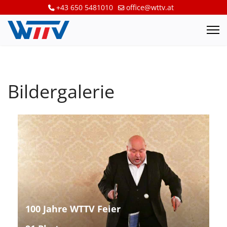
+43 650 5481010
office@wttv.at
Bildergalerie
100 Jahre WTTV Feier