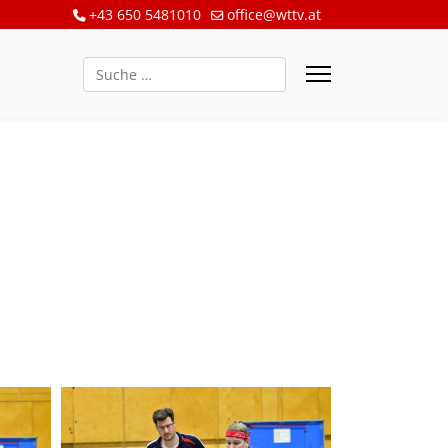
+43 650 5481010
office@wttv.at
Suchen