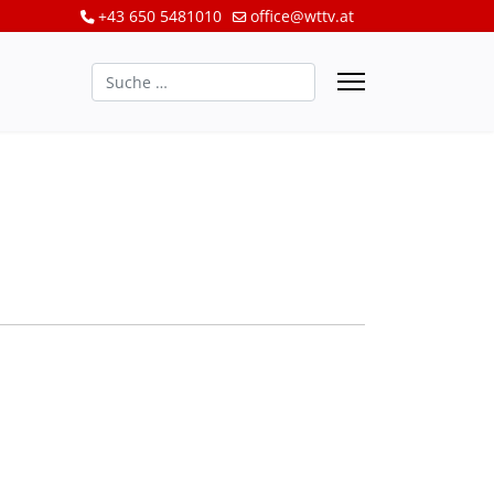
+43 650 5481010
office@wttv.at
Suchen