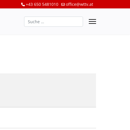
+43 650 5481010
office@wttv.at
Suchen