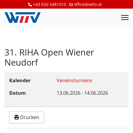
+43 650 5481010
office@wttv.at
31. RIHA Open Wiener
Neudorf
Kalender
Vereinsturniere
Datum
13.06.2026
-
14.06.2026
Drucken