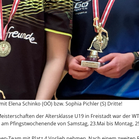
 Elena Schinko (OÖ) bzw. Sophia Pichler (S) Dritte!
Meisterschaften der Altersklasse U19 in Freistadt war der 
 am Pfingstwochenende von Samstag, 23.Mai bis Montag, 2
n-Team mit Platz 4 Vorlieb nehmen. Nach einem zweiten Ra