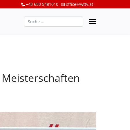
+43 650 5481010
office@wttv.at
Suchen
n Meisterschaften