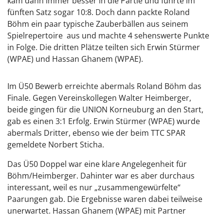
kam dann immer besser in die Partie und führte im
fünften Satz sogar 10:8. Doch dann packte Roland
Böhm ein paar typische Zauberbällen aus seinem
Spielrepertoire aus und machte 4 sehenswerte Punkte
in Folge. Die dritten Plätze teilten sich Erwin Stürmer
(WPAE) und Hassan Ghanem (WPAE).
Im Ü50 Bewerb erreichte abermals Roland Böhm das
Finale. Gegen Vereinskollegen Walter Heimberger,
beide gingen für die UNION Korneuburg an den Start,
gab es einen 3:1 Erfolg. Erwin Stürmer (WPAE) wurde
abermals Dritter, ebenso wie der beim TTC SPAR
gemeldete Norbert Sticha.
Das Ü50 Doppel war eine klare Angelegenheit für
Böhm/Heimberger. Dahinter war es aber durchaus
interessant, weil es nur „zusammengewürfelte“
Paarungen gab. Die Ergebnisse waren dabei teilweise
unerwartet. Hassan Ghanem (WPAE) mit Partner