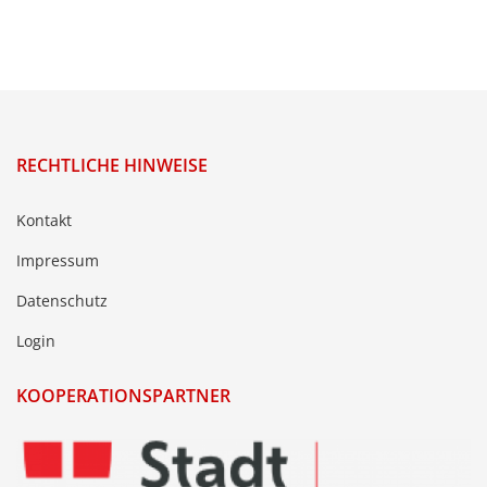
RECHTLICHE HINWEISE
Kontakt
Impressum
Datenschutz
Login
KOOPERATIONSPARTNER