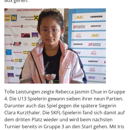
Box gehen.
Tolle Leistungen zeigte Rebecca Jasmin Chue in Gruppe
4. Die U13 Spielerin gewann sieben ihrer neun Partien.
Darunter auch das Spiel gegen die spätere Siegerin
Clara Kurzthaler. Die SKFL-Spielerin fand sich damit auf
dem dritten Platz wieder und wird beim nächsten
Turnier bereits in Gruppe 3 an den Start gehen. Mit Iris