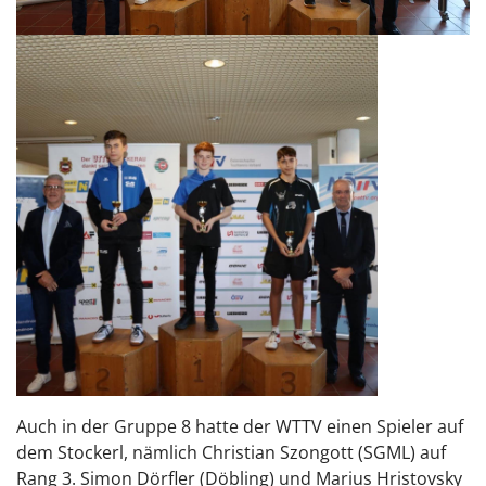
Auch in der Gruppe 8 hatte der WTTV einen Spieler auf
dem Stockerl, nämlich Christian Szongott (SGML) auf
Rang 3. Simon Dörfler (Döbling) und Marius Hristovsky