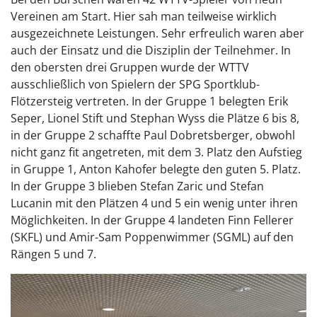
Vereinen am Start. Hier sah man teilweise wirklich
ausgezeichnete Leistungen. Sehr erfreulich waren aber
auch der Einsatz und die Disziplin der Teilnehmer. In
den obersten drei Gruppen wurde der WTTV
ausschließlich von Spielern der SPG Sportklub-
Flötzersteig vertreten. In der Gruppe 1 belegten Erik
Seper, Lionel Stift und Stephan Wyss die Plätze 6 bis 8,
in der Gruppe 2 schaffte Paul Dobretsberger, obwohl
nicht ganz fit angetreten, mit dem 3. Platz den Aufstieg
in Gruppe 1, Anton Kahofer belegte den guten 5. Platz.
In der Gruppe 3 blieben Stefan Zaric und Stefan
Lucanin mit den Plätzen 4 und 5 ein wenig unter ihren
Möglichkeiten. In der Gruppe 4 landeten Finn Fellerer
(SKFL) und Amir-Sam Poppenwimmer (SGML) auf den
Rängen 5 und 7.