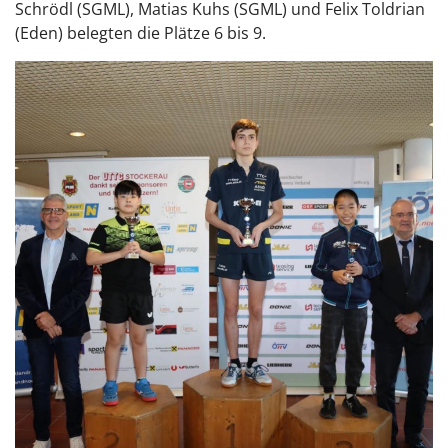
Schrödl (SGML), Matias Kuhs (SGML) und Felix Toldrian
(Eden) belegten die Plätze 6 bis 9.