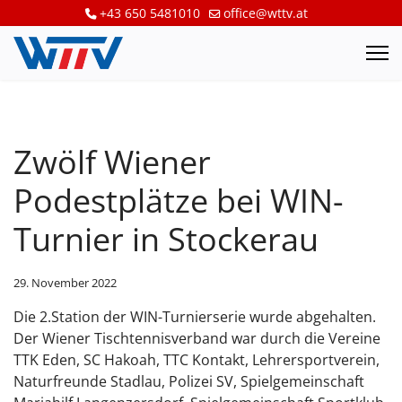
+43 650 5481010
office@wttv.at
Zwölf Wiener
Podestplätze bei WIN-
Turnier in Stockerau
29. November 2022
Die 2.Station der WIN-Turnierserie wurde abgehalten.
Der Wiener Tischtennisverband war durch die Vereine
TTK Eden, SC Hakoah, TTC Kontakt, Lehrersportverein,
Naturfreunde Stadlau, Polizei SV, Spielgemeinschaft