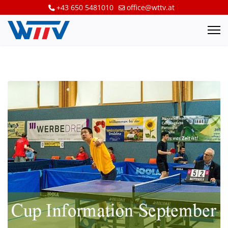
+43 650 5481010
office@wttv.at