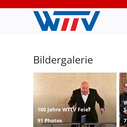
Bildergalerie
W
100 Jahre WTTV Feier
S
91 Photos
7