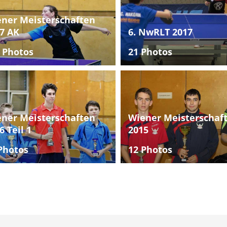
ner Meisterschaften
7 AK
6. NwRLT 2017
 Photos
21 Photos
ner Meisterschaften
Wiener Meisterschaf
6 Teil 1
2015
Photos
12 Photos