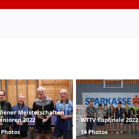
iener Meisterschaften
enioren 2022
WTTV Cupfinale 2022
 Photos
14 Photos