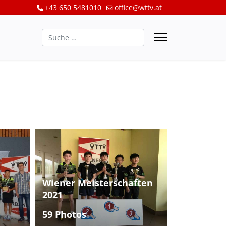
+43 650 5481010
office@wttv.at
Suchen
Wiener Meisterschaften
2021
59 Photos