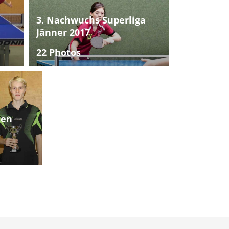
3. Nachwuchs Superliga
Jänner 2017
22 Photos
ten