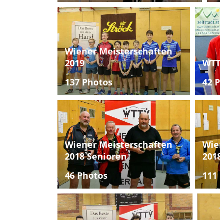
Wiener Meisterschaften
2019
WTT
137 Photos
42 
Wiener Meisterschaften
Wie
2018 Senioren
201
46 Photos
111