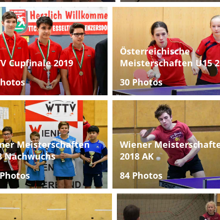
Österreichische
V Cupfinale 2019
Meisterschaften U15 2
Photos
30 Photos
ner Meisterschaften
Wiener Meisterschaft
8 Nachwuchs
2018 AK
 Photos
84 Photos