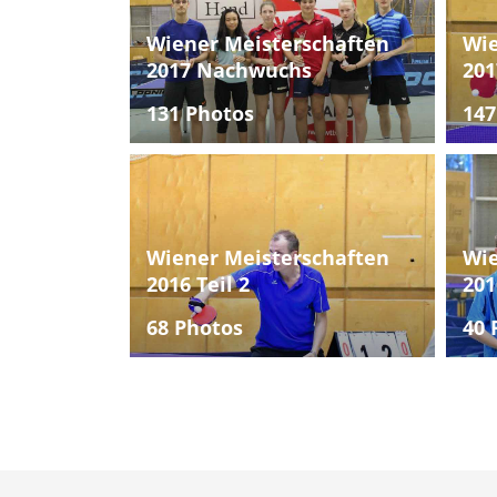
Wiener Meisterschaften
Wie
2017 Nachwuchs
201
131 Photos
147
Wiener Meisterschaften
Wie
2016 Teil 2
201
68 Photos
40 