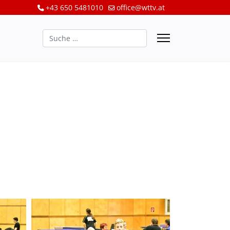
+43 650 5481010
office@wttv.at
Suchen