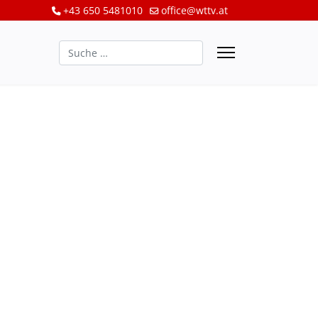
+43 650 5481010
office@wttv.at
Suchen