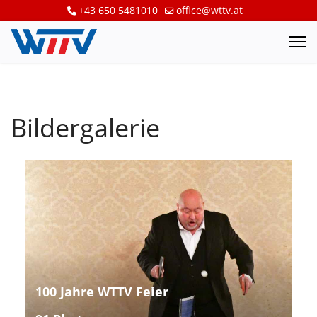
+43 650 5481010
office@wttv.at
Bildergalerie
100 Jahre WTTV Feier