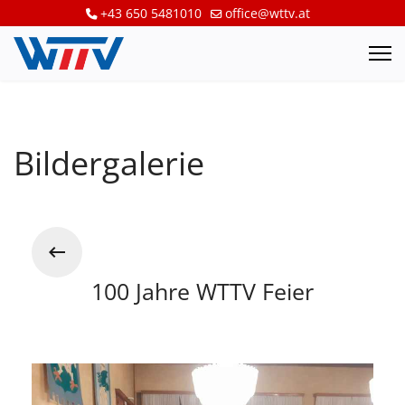
+43 650 5481010
office@wttv.at
Bildergalerie
100 Jahre WTTV Feier