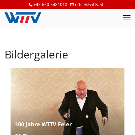
+43 650 5481010
office@wttv.at
Bildergalerie
100 Jahre WTTV Feier