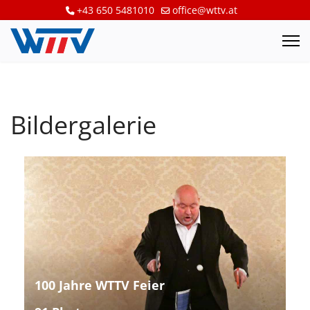
+43 650 5481010
office@wttv.at
Bildergalerie
100 Jahre WTTV Feier