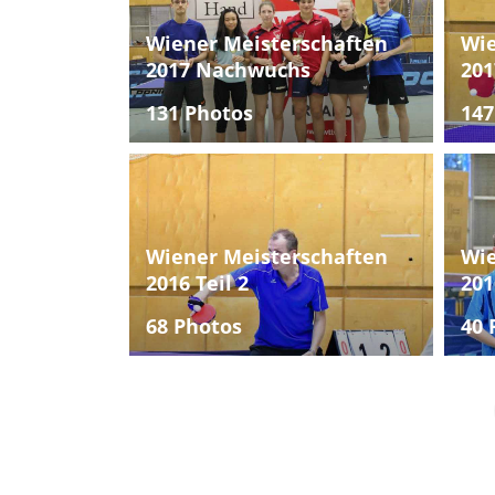
Wiener Meisterschaften
Wie
2017 Nachwuchs
201
131 Photos
147
Wiener Meisterschaften
Wie
2016 Teil 2
201
68 Photos
40 