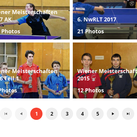
ner Meisterschaften
7 AK
6. NwRLT 2017
 Photos
21 Photos
ner Meisterschaften
Wiener Meisterschaf
6 Teil 1
2015
Photos
12 Photos
1
2
3
4
5