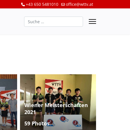
+43 650 5481010
office@wttv.at
Suchen
Wiener Meisterschaften
2021
59 Photos