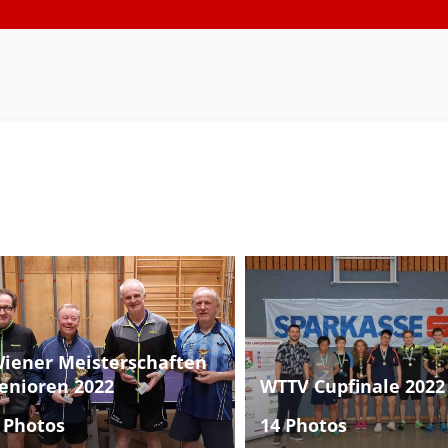
iener Meisterschaften
enioren 2022
WTTV Cupfinale 2022
 Photos
14 Photos