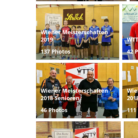
Wiener Meisterschaften
2019
WTT
137 Photos
42 
Wiener Meisterschaften
Wie
2018 Senioren
201
46 Photos
111