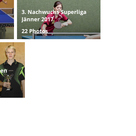
3. Nachwuchs Superliga
Jänner 2017
22 Photos
ten