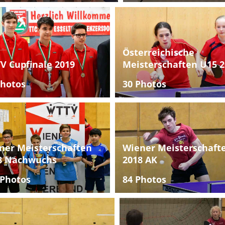
Österreichische
V Cupfinale 2019
Meisterschaften U15 2
Photos
30 Photos
ner Meisterschaften
Wiener Meisterschaft
8 Nachwuchs
2018 AK
 Photos
84 Photos