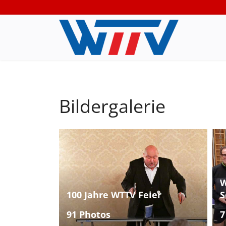
Bildergalerie
W
100 Jahre WTTV Feier
S
91 Photos
7