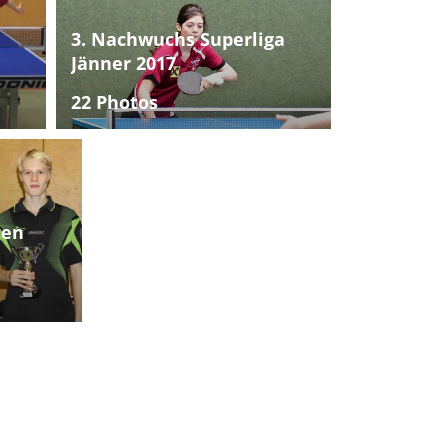
3. Nachwuchs Superliga
Jänner 2017
22 Photos
ten