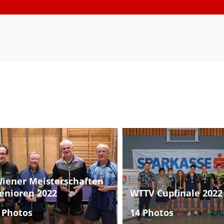
iener Meisterschaften
enioren 2022
WTTV Cupfinale 2022
 Photos
14 Photos