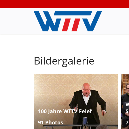
Bildergalerie
W
100 Jahre WTTV Feier
S
91 Photos
7