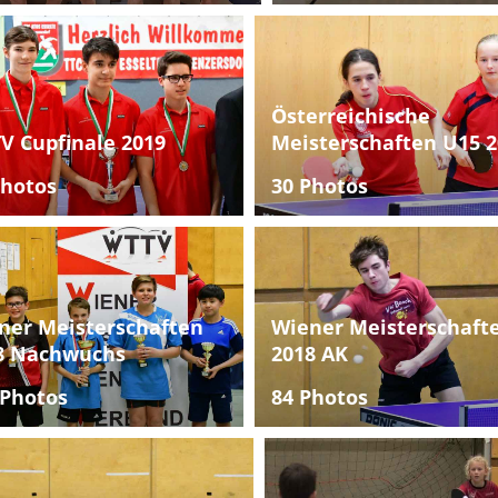
Österreichische
V Cupfinale 2019
Meisterschaften U15 2
Photos
30 Photos
ner Meisterschaften
Wiener Meisterschaft
8 Nachwuchs
2018 AK
 Photos
84 Photos