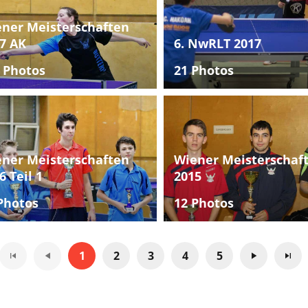
ner Meisterschaften
7 AK
6. NwRLT 2017
 Photos
21 Photos
ner Meisterschaften
Wiener Meisterschaf
6 Teil 1
2015
Photos
12 Photos
1
2
3
4
5