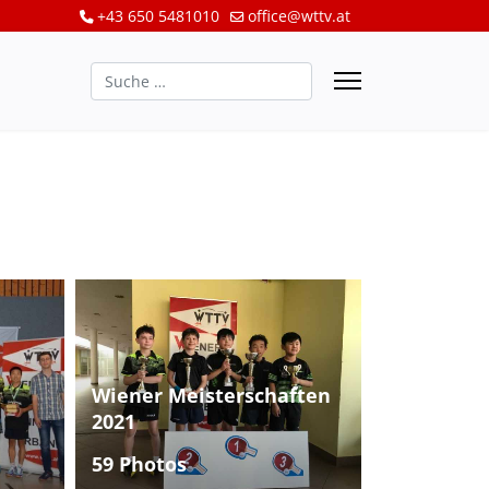
+43 650 5481010
office@wttv.at
Suchen
Wiener Meisterschaften
2021
59 Photos