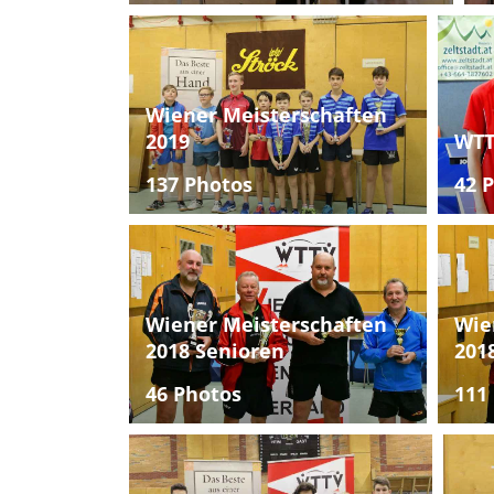
Wiener Meisterschaften
2019
WTT
137 Photos
42 
Wiener Meisterschaften
Wie
2018 Senioren
201
46 Photos
111