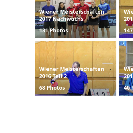
Wiener Meisterschaften
Wie
2017 Nachwuchs
201
131 Photos
147
Wiener Meisterschaften
Wie
2016 Teil 2
201
68 Photos
40 