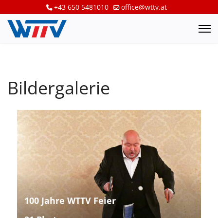
+43 650 5481010
office@wttv.at
Bildergalerie
100 Jahre WTTV Feier