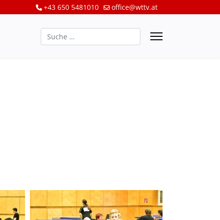
+43 650 5481010
office@wttv.at
Suchen