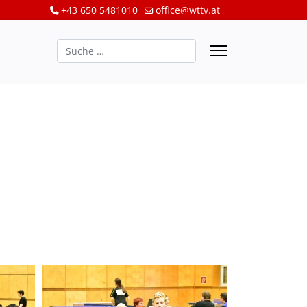
+43 650 5481010
office@wttv.at
Suchen