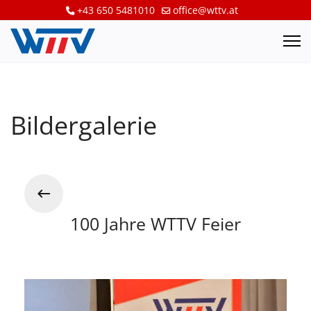
+43 650 5481010
office@wttv.at
Bildergalerie
100 Jahre WTTV Feier