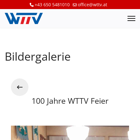
+43 650 5481010
office@wttv.at
Bildergalerie
100 Jahre WTTV Feier