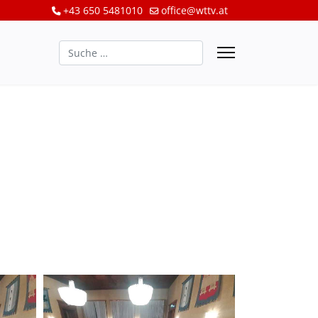
+43 650 5481010
office@wttv.at
Suchen