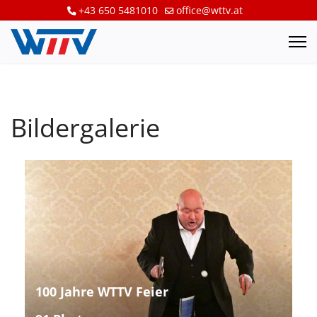
+43 650 5481010
office@wttv.at
Bildergalerie
100 Jahre WTTV Feier