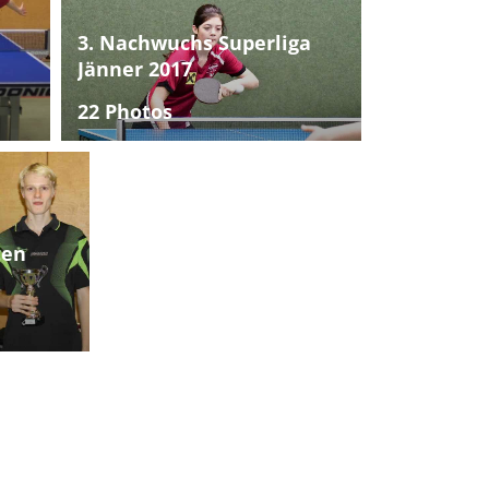
3. Nachwuchs Superliga
Jänner 2017
22 Photos
ten