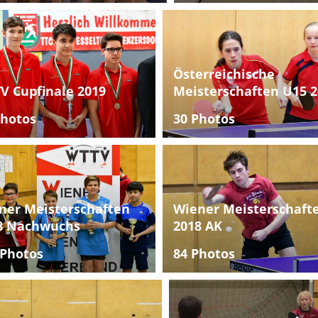
Österreichische
V Cupfinale 2019
Meisterschaften U15 2
Photos
30 Photos
ner Meisterschaften
Wiener Meisterschaft
8 Nachwuchs
2018 AK
 Photos
84 Photos