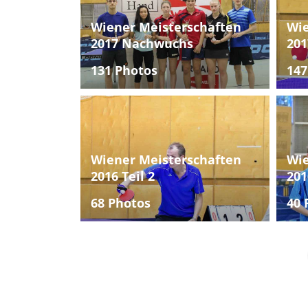
Wiener Meisterschaften
Wie
2017 Nachwuchs
201
131 Photos
147
Wiener Meisterschaften
Wie
2016 Teil 2
201
68 Photos
40 