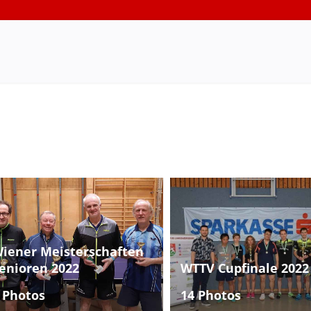
iener Meisterschaften
enioren 2022
WTTV Cupfinale 2022
 Photos
14 Photos