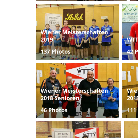
Wiener Meisterschaften
2019
WTT
137 Photos
42 
Wiener Meisterschaften
Wie
2018 Senioren
201
46 Photos
111