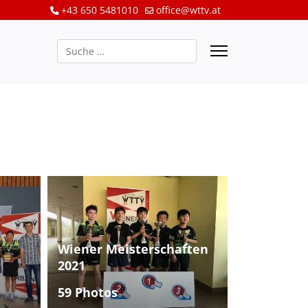
+43 650 5481010
office@wttv.at
Suchen
Wiener Meisterschaften
2021
59 Photos