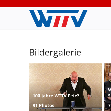
Bildergalerie
W
100 Jahre WTTV Feier
S
91 Photos
7