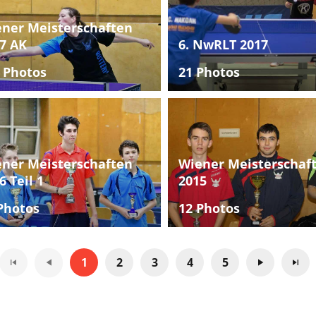
ner Meisterschaften
7 AK
6. NwRLT 2017
 Photos
21 Photos
ner Meisterschaften
Wiener Meisterschaf
6 Teil 1
2015
Photos
12 Photos
1
2
3
4
5