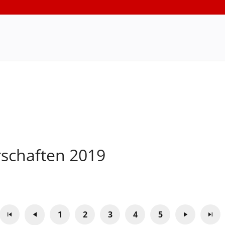
rschaften 2019
1
2
3
4
5