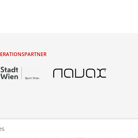
ERATIONSPARTNER
es
staltet und betreut von
webdesigns.at