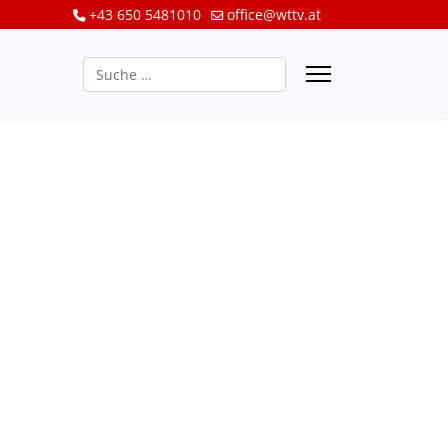
+43 650 5481010
office@wttv.at
Suchen