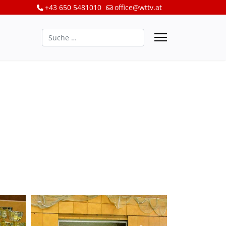
+43 650 5481010
office@wttv.at
Suchen