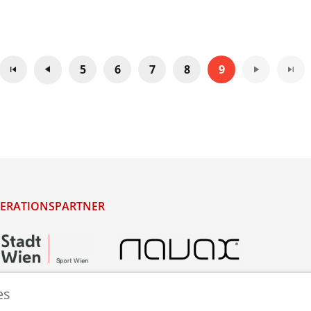
5
6
7
8
9
ERATIONSPARTNER
es