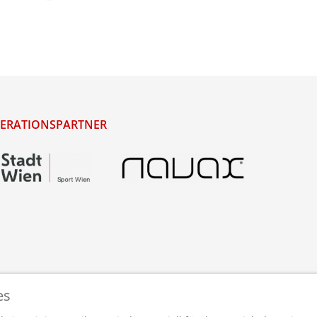
ERATIONSPARTNER
es
staltet und betreut von
webdesigns.at