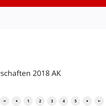
rschaften 2018 AK
1
2
3
4
5