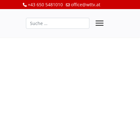
+43 650 5481010
office@wttv.at
Suchen