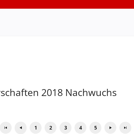
rschaften 2018 Nachwuchs
1
2
3
4
5