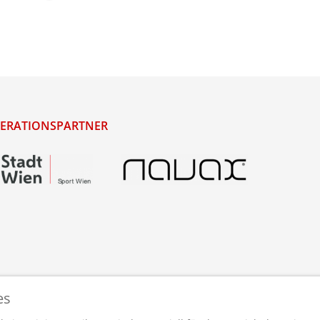
ERATIONSPARTNER
es
staltet und betreut von
webdesigns.at