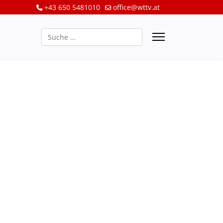
+43 650 5481010
office@wttv.at
Suchen