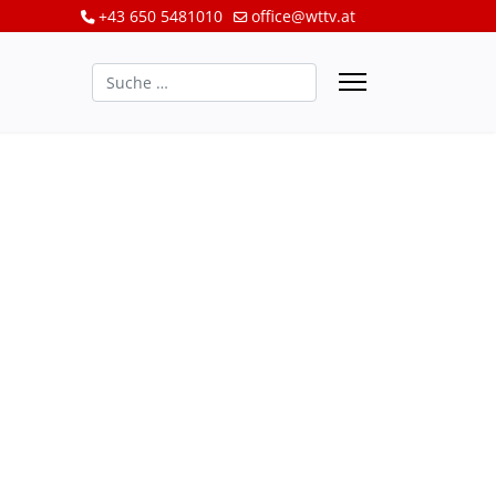
+43 650 5481010
office@wttv.at
Suchen