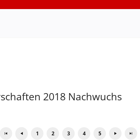
rschaften 2018 Nachwuchs
1
2
3
4
5