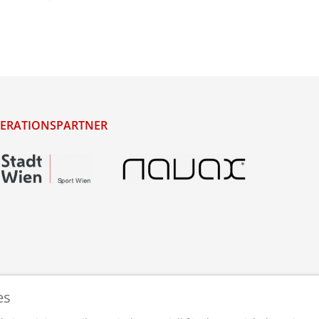
ERATIONSPARTNER
es
staltet und betreut von
webdesigns.at