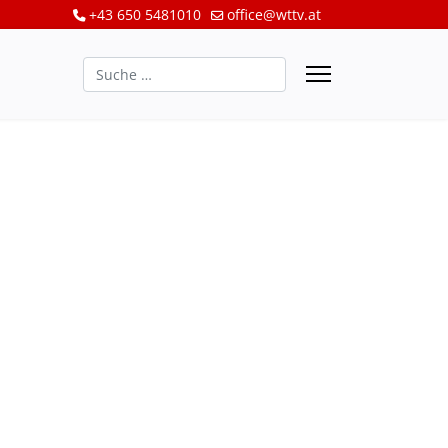
+43 650 5481010
office@wttv.at
Suchen