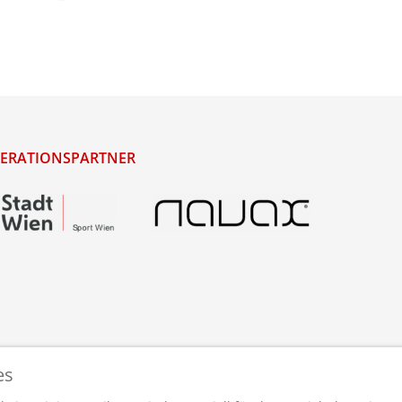
ERATIONSPARTNER
es
staltet und betreut von
webdesigns.at