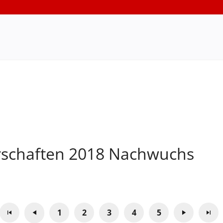
rschaften 2018 Nachwuchs
1
2
3
4
5