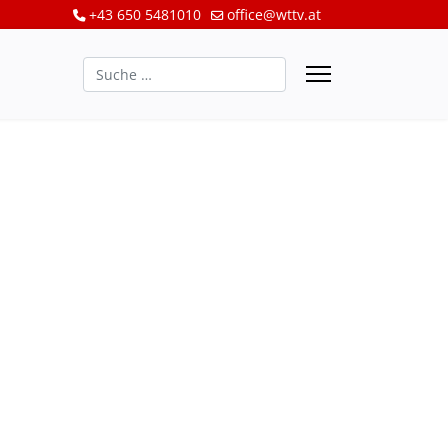
+43 650 5481010
office@wttv.at
Suchen