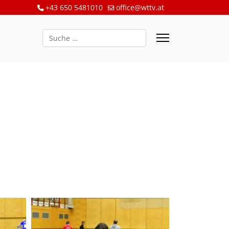
+43 650 5481010
office@wttv.at
Suchen