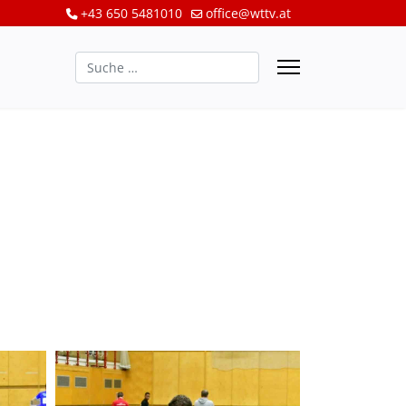
+43 650 5481010
office@wttv.at
Suchen