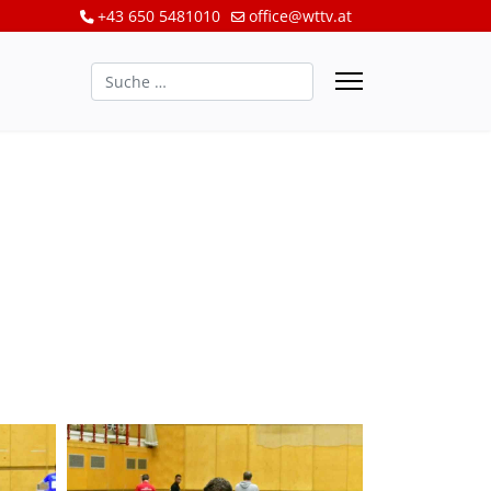
+43 650 5481010
office@wttv.at
Suchen