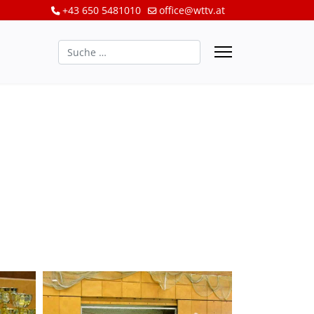
+43 650 5481010
office@wttv.at
Suchen