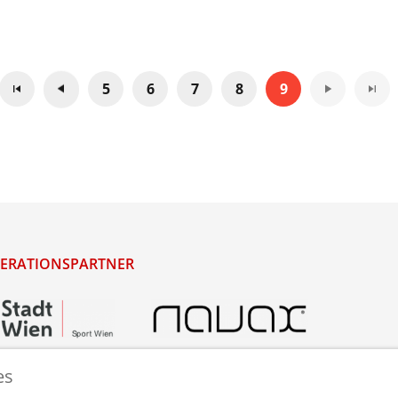
5
6
7
8
9
ERATIONSPARTNER
es