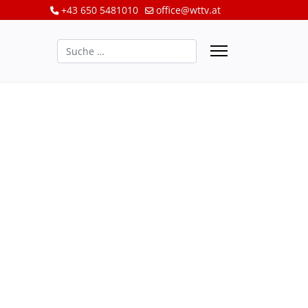
+43 650 5481010
office@wttv.at
Suchen