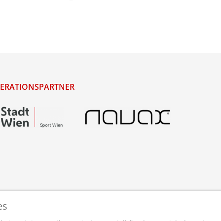
ERATIONSPARTNER
es
staltet und betreut von
webdesigns.at