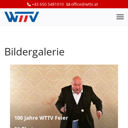
+43 650 5481010
office@wttv.at
Bildergalerie
100 Jahre WTTV Feier