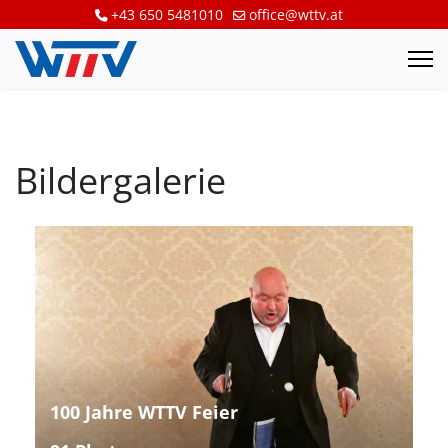
+43 650 5481010
office@wttv.at
Bildergalerie
100 Jahre WTTV Feier