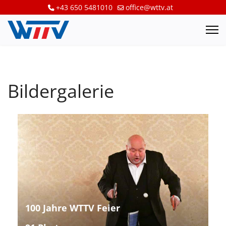
+43 650 5481010
office@wttv.at
Bildergalerie
100 Jahre WTTV Feier