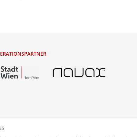
ERATIONSPARTNER
es
staltet und betreut von
webdesigns.at