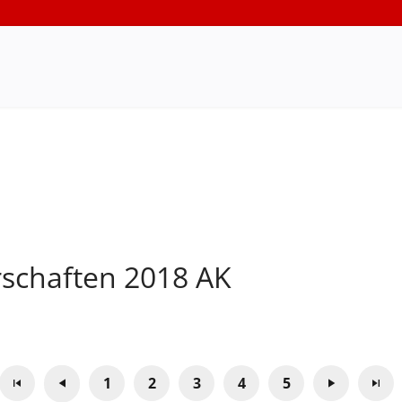
rschaften 2018 AK
1
2
3
4
5