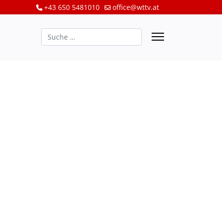
+43 650 5481010
office@wttv.at
Suchen