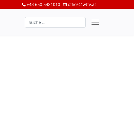
+43 650 5481010
office@wttv.at
Suchen