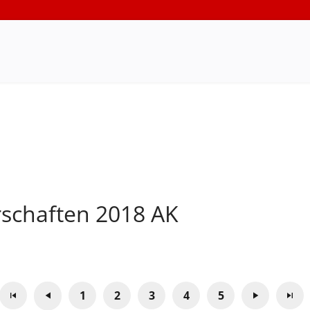
rschaften 2018 AK
1
2
3
4
5