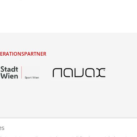
ERATIONSPARTNER
es
staltet und betreut von
webdesigns.at