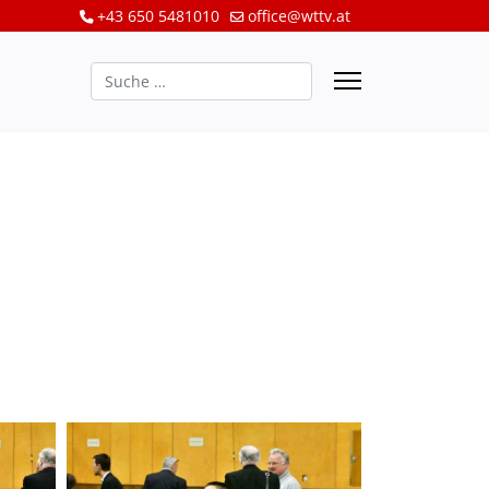
+43 650 5481010
office@wttv.at
Suchen