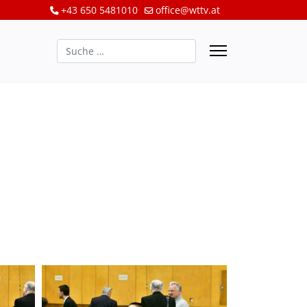
+43 650 5481010
office@wttv.at
Suchen