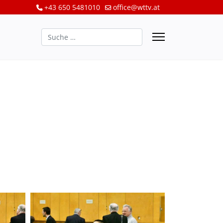
+43 650 5481010
office@wttv.at
Suchen