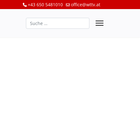
+43 650 5481010
office@wttv.at
Suchen