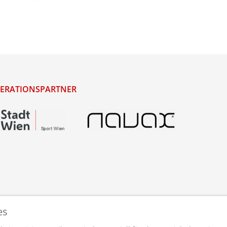
ERATIONSPARTNER
es
staltet und betreut von
webdesigns.at