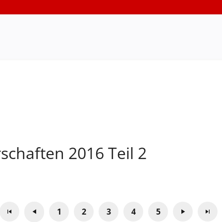
schaften 2016 Teil 2
1
2
3
4
5